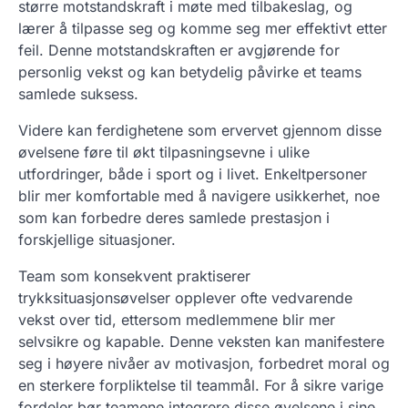
større motstandskraft i møte med tilbakeslag, og
lærer å tilpasse seg og komme seg mer effektivt etter
feil. Denne motstandskraften er avgjørende for
personlig vekst og kan betydelig påvirke et teams
samlede suksess.
Videre kan ferdighetene som ervervet gjennom disse
øvelsene føre til økt tilpasningsevne i ulike
utfordringer, både i sport og i livet. Enkeltpersoner
blir mer komfortable med å navigere usikkerhet, noe
som kan forbedre deres samlede prestasjon i
forskjellige situasjoner.
Team som konsekvent praktiserer
trykksituasjonsøvelser opplever ofte vedvarende
vekst over tid, ettersom medlemmene blir mer
selvsikre og kapable. Denne veksten kan manifestere
seg i høyere nivåer av motivasjon, forbedret moral og
en sterkere forpliktelse til teammål. For å sikre varige
fordeler bør teamene integrere disse øvelsene i sine